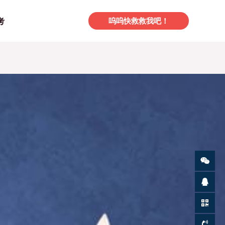
考
呜呜快救救我吧！