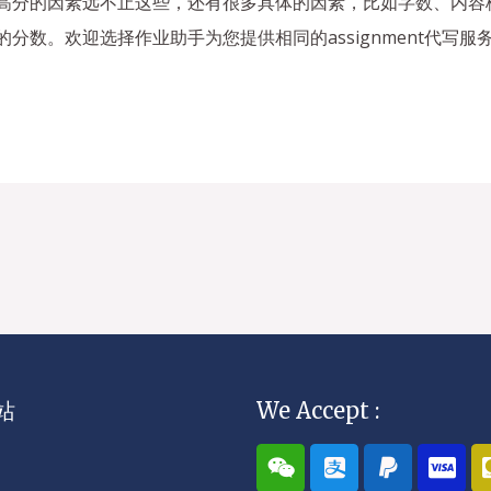
否获得高分的因素远不止这些，还有很多具体的因素，比如字数、内
好的分数。欢迎选择作业助手为您提供相同的assignment代写服
站
We Accept :
W
A
P
C
e
l
a
c