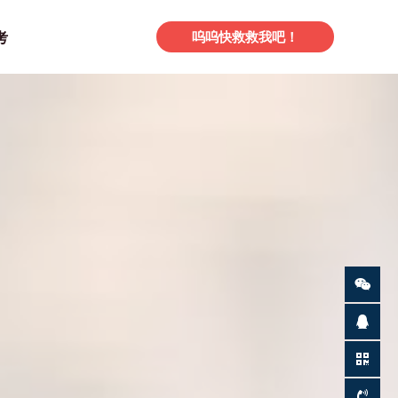
考
呜呜快救救我吧！