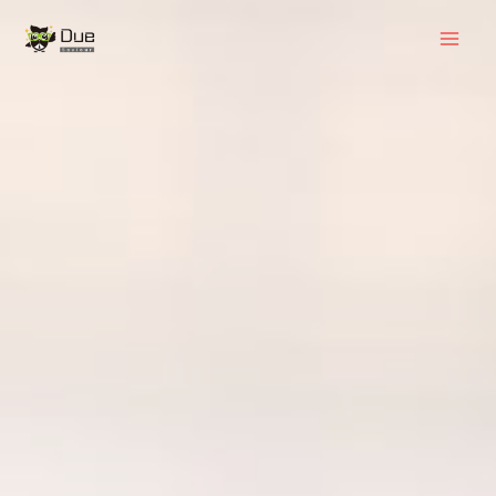
跳
Mai
至
Men
内
容