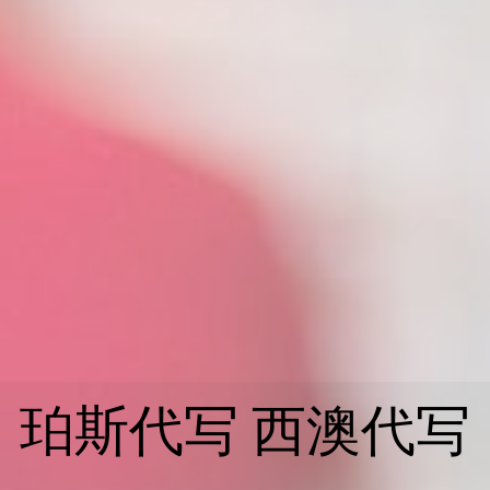
珀斯代写 西澳代写