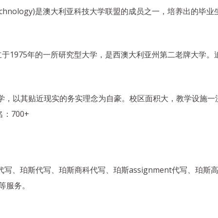
ityofTechnology)是澳大利亚科技大学联盟的成员之一，培
ity)是成立于1975年的一所研究型大学，是西澳大利亚州第二老
大学，以其贴近现实的务实理念为自豪。校区面积大，教学设施一
700+
业代写、珀斯代写、珀斯商科代写、珀斯assignment代写、珀
写等服务。