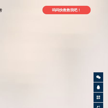
考
呜呜快救救我吧！