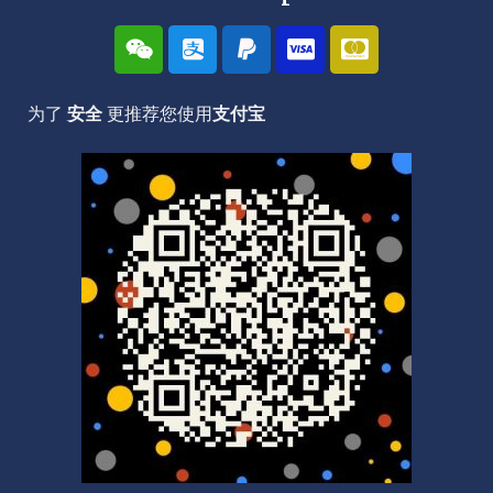
W
A
P
C
C
e
l
a
c
c
i
i
y
-
-
x
p
p
v
m
为了
安全
更推荐您使用
支付宝
i
a
a
i
a
n
y
l
s
s
a
t
e
r
c
a
r
d