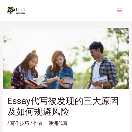
跳
Post
Mai
至
navigation
Men
内
容
Essay代写被发现的三大原因
及如何规避风险
/
写作技巧
/ 作者：
澳洲代写