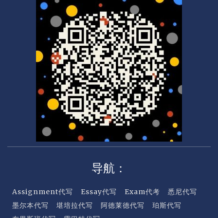
a
t
e
r
c
a
r
d
导航：
Assignment代写
Essay代写
Exam代考
悉尼代写
墨尔本代写
堪培拉代写
阿德莱德代写
珀斯代写