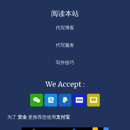
阅读本站
代写博客
代写服务
写作技巧
We Accept :
W
A
P
C
C
e
l
a
c
c
i
i
y
-
-
x
p
p
v
m
为了
安全
更推荐您使用
支付宝
i
a
a
i
a
n
y
l
s
s