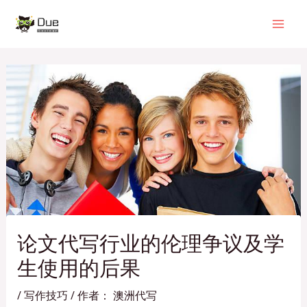
跳
Post
Mai
至
navigation
Men
内
容
论文代写行业的伦理争议及学
生使用的后果
/
写作技巧
/ 作者：
澳洲代写