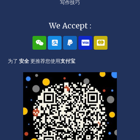
写作技巧
We Accept :
W
A
P
C
C
e
l
a
c
c
i
i
y
-
-
x
p
p
v
m
为了
安全
更推荐您使用
支付宝
i
a
a
i
a
n
y
l
s
s
a
t
e
r
c
a
r
d