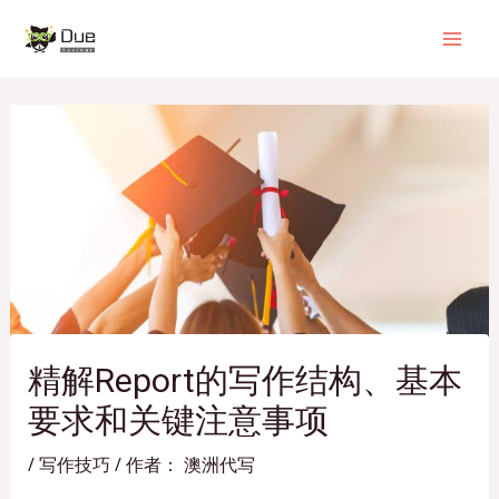
跳
Post
Mai
至
navigation
Men
内
容
精解Report的写作结构、基本
要求和关键注意事项
/
写作技巧
/ 作者：
澳洲代写