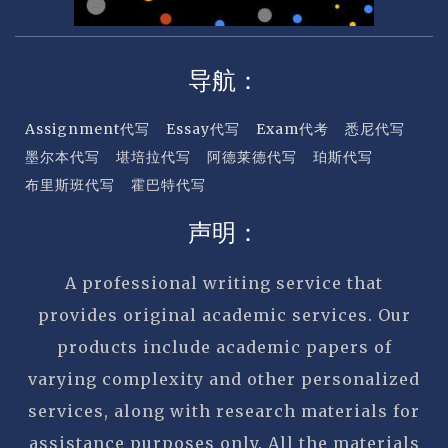
导航：
Assignment代写
Essay代写
Exam代考
悉尼代写
墨尔本代写
堪培拉代写
阿德莱德代写
珀斯代写
布里斯班代写
霍巴特代写
声明：
A professional writing service that
provides original academic services. Our
products include academic papers of
varying complexity and other personalized
services, along with research materials for
assistance purposes only. All the materials