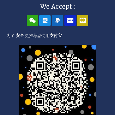
We Accept :
W
A
P
C
C
e
l
a
c
c
i
i
y
-
-
x
p
p
v
m
为了
安全
更推荐您使用
支付宝
i
a
a
i
a
n
y
l
s
s
a
t
e
r
c
a
r
d