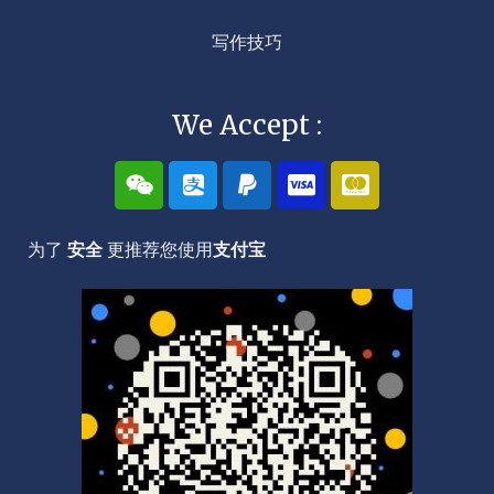
写作技巧
We Accept :
W
A
P
C
C
e
l
a
c
c
i
i
y
-
-
x
p
p
v
m
为了
安全
更推荐您使用
支付宝
i
a
a
i
a
n
y
l
s
s
a
t
e
r
c
a
r
d