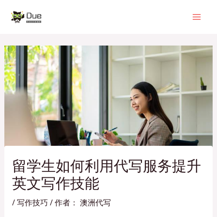
跳
Post
Mai
至
navigation
Men
内
容
留学生如何利用代写服务提升
英文写作技能
/
写作技巧
/ 作者：
澳洲代写