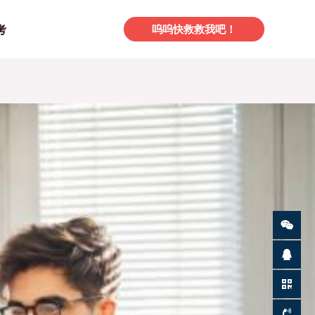
考
呜呜快救救我吧！