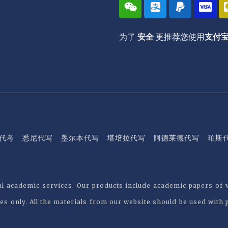
W
A
P
C
e
l
a
c
i
i
y
-
x
p
p
v
为了
安全
更推荐您使用
支付
i
a
a
i
n
y
l
s
a
m代考
悉尼代写
墨尔本代写
堪培拉代写
阿德莱德代写
珀斯
nal academic services. Our products include academic papers of 
es only. All the materials from our website should be used with