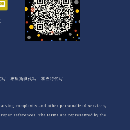
C
c
-
m
宝
a
s
t
e
r
c
a
r
d
代写
布里斯班代写
霍巴特代写
varying complexity and other personalized services,
 proper references. The terms are represented by the