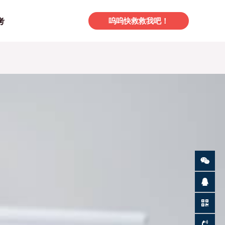
考
呜呜快救救我吧！