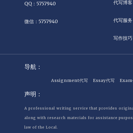
代写博客
QQ：5757940
代写服务
微信：5757940
写作技巧
导航：
Assignment代写
Essay代写
Exa
声明：
A professional writing service that provides origi
along with research materials for assistance purpos
law of the Local.