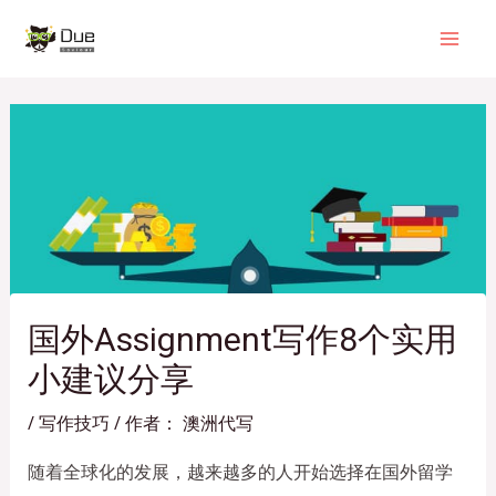
跳
Post
Mai
至
navigation
Men
内
容
国外Assignment写作8个实用
小建议分享
/
写作技巧
/ 作者：
澳洲代写
随着全球化的发展，越来越多的人开始选择在国外留学