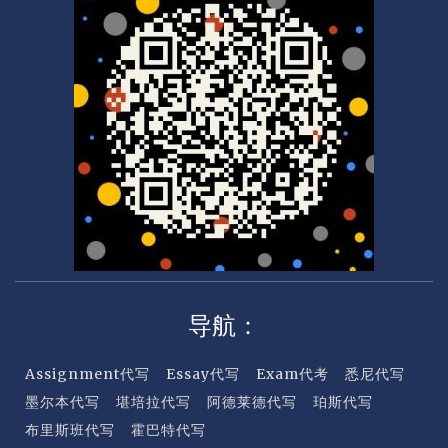
e
r
c
a
r
d
导航：
Assignment代写
Essay代写
Exam代考
悉尼代写
墨尔本代写
堪培拉代写
阿德莱德代写
珀斯代写
布里斯班代写
霍巴特代写