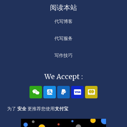
阅读本站
代写博客
代写服务
写作技巧
We Accept :
W
A
P
C
C
e
l
a
c
c
i
i
y
-
-
x
p
p
v
m
为了
安全
更推荐您使用
支付宝
i
a
a
i
a
n
y
l
s
s
a
t