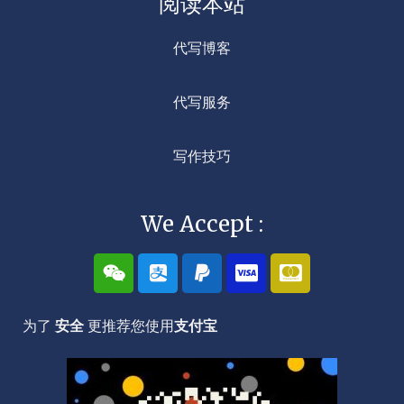
阅读本站
代写博客
代写服务
写作技巧
We Accept :
W
A
P
C
C
e
l
a
c
c
i
i
y
-
-
x
p
p
v
m
为了
安全
更推荐您使用
支付宝
i
a
a
i
a
n
y
l
s
s
a
t
e