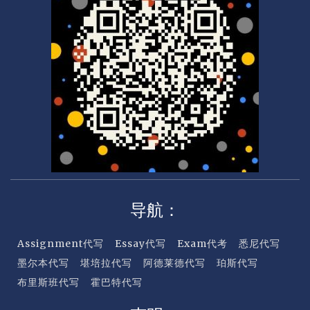
r
c
a
r
d
导航：
Assignment代写
Essay代写
Exam代考
悉尼代写
墨尔本代写
堪培拉代写
阿德莱德代写
珀斯代写
布里斯班代写
霍巴特代写