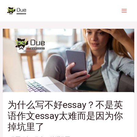
跳
Post
Mai
至
navigation
Men
内
容
为什么写不好essay？不是英
语作文essay太难而是因为你
掉坑里了