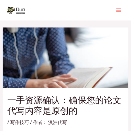
跳
Post
Mai
至
navigation
Men
内
容
一手资源确认：确保您的论文
代写内容是原创的
/
写作技巧
/ 作者：
澳洲代写