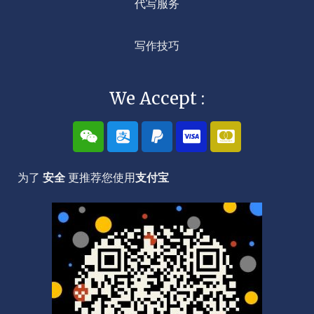
代写服务
写作技巧
We Accept :
W
A
P
C
C
e
l
a
c
c
i
i
y
-
-
x
p
p
v
m
为了
安全
更推荐您使用
支付宝
i
a
a
i
a
n
y
l
s
s
a
t
e
r
c
a
r
d